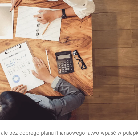
KURTKI
CZAPKI
Polar
Czapki z daszki
TESY Z LOGO
DŁUGOPISY Z LOGO
Softshell
Beanie
ve
Odblaskowe
Kapelusze
 bez kaptura
e z kapturem
we
 ale bez dobrego planu finansowego łatwo wpaść w pułap