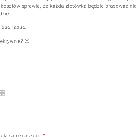
 kosztów sprawią, że każda złotówka będzie pracować dla
dzie.
idać i czuć
.
ektywnie? 😉
ola są oznaczone
*