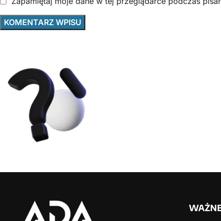
Zapamiętaj moje dane w tej przeglądarce podczas pisan
Zainteresowan
ofertą?
Jesteśmy gotowi by nawiązać wsp
Nasz zespół postara się przygotow
WAŻNE 