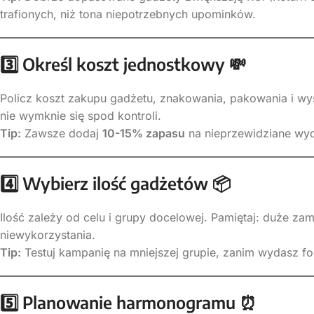
trafionych, niż tona niepotrzebnych upominków.
3️
Określ koszt jednostkowy
💸
Policz koszt zakupu gadżetu, znakowania, pakowania i wys
nie wymknie się spod kontroli.
Tip:
Zawsze dodaj
10-15% zapasu
na nieprzewidziane wy
4️
Wybierz ilość gadżetów
📦
Ilość zależy od celu i grupy docelowej. Pamiętaj: duże z
niewykorzystania.
Tip:
Testuj kampanię na mniejszej grupie, zanim wydasz fo
5️
Planowanie harmonogramu
⏰