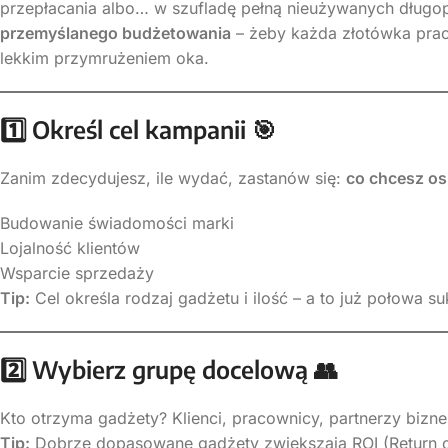
przepłacania albo… w szufladę pełną nieużywanych dług
przemyślanego budżetowania
– żeby każda złotówka prac
lekkim przymrużeniem oka.
1️
Określ cel kampanii
🎯
Zanim zdecydujesz, ile wydać, zastanów się:
co chcesz os
Budowanie świadomości marki
Lojalność klientów
Wsparcie sprzedaży
Tip:
Cel określa rodzaj gadżetu i ilość – a to już połowa s
2️
Wybierz grupę docelową
👥
Kto otrzyma gadżety? Klienci, pracownicy, partnerzy bizn
Tip:
Dobrze dopasowane gadżety zwiększają ROI (Return on 