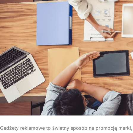
KOSZULKI
BLUZY
Polo
Kangaroo
ANTYSTRESY Z LOGO
NO
Bez rękawnik
Oversize
Sportowe
Long slee
Oversize
Rozpinane
Rozpinan
Odblasko
Gadżety reklamowe to świetny sposób na promocję marki,