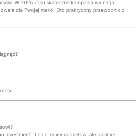
opisów. W 2025 roku skuteczna kampania wymaga
owała dla Twojej marki. Oto praktyczny przewodnik z
iągnąć?
ukcesu!
esowi?
Investment). Lepiej mniej gadżetów, ale idealnie