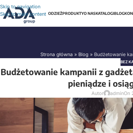
Skip to navigation
Skip to main content
ODZIEŻ
PRODUKTY
O NAS
KATALOGI
BLOG
KON
Strona główna
»
Blog
»
Budżetowanie kam
BEZ K
Budżetowanie kampanii z gadżet
pieniądze i osi
Autor
admin
On 