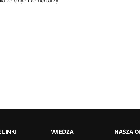
ia kolejnych komentarzy.
y naszą
ółpracę! Poproś o konsultacje!
ać jak najlepszą ofertę!
LINKI
WIEDZA
NASZA O