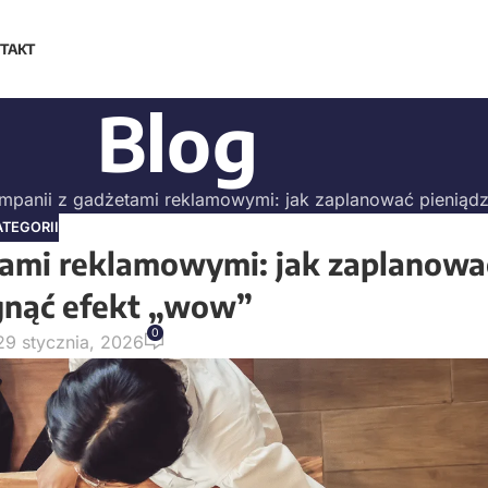
TAKT
Blog
panii z gadżetami reklamowymi: jak zaplanować pieniądz
ATEGORII
ami reklamowymi: jak zaplanowa
ągnąć efekt „wow”
0
29 stycznia, 2026