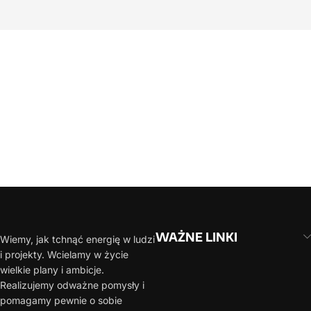
Zainteresowany naszą ofertą?
Jesteśmy gotowi by nawiązać współpracę! Poproś
o konsultacje! Nasz zespół postara się
przygotować jak najlepszą ofertę!
WAŻNE LINKI
Wiemy, jak tchnąć energię w ludzi
i projekty. Wcielamy w życie
wielkie plany i ambicje.
Realizujemy odważne pomysły i
pomagamy pewnie o sobie