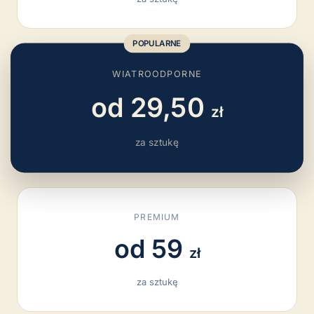
POPULARNE
WIATROODPORNE
od 29,50
zł
za sztukę
PREMIUM
od 59
zł
za sztukę