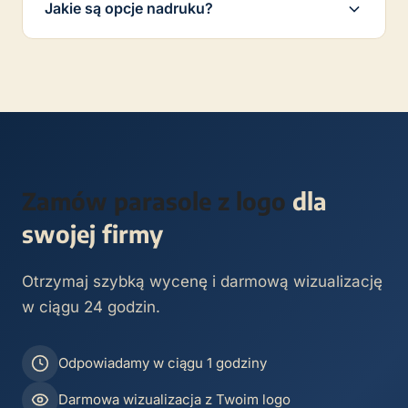
Jakie są opcje nadruku?
oraz darmową wizualizację w 24h. Wystarczy
przesłać swoje logo i pomysł — resztą zajmiemy
Oferujemy
sitodruk, sublimację, transfer
się sami.
cyfrowy
oraz
transfer odblaskowy
. Dobierzemy
technikę do Twojego projektu i rodzaju
materiału.
Zamów parasole z logo
dla
swojej firmy
Otrzymaj szybką wycenę i darmową wizualizację
w ciągu 24 godzin.
Odpowiadamy w ciągu 1 godziny
Darmowa wizualizacja z Twoim logo