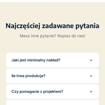
Najczęściej zadawane pytania
Masz inne pytanie? Napisz do nas!
Jaki jest minimalny nakład?
Minimalny nakład to
20 sztuk
. Im większe
Ile trwa produkcja?
zamówienie, tym niższa cena jednostkowa.
Chętnie wycenimy każde zapytanie
Standardowy czas produkcji to
10–14 dni
indywidualnie.
Czy pomagacie z projektem?
roboczych
od akceptacji projektu. Oferujemy też
tryb ekspresowy — skontaktuj się z nami po
Tak! Oferujemy
bezpłatne doradztwo projektowe
szczegóły.